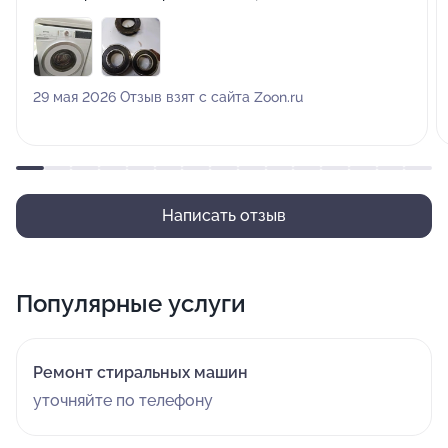
что-то нужно делать, причём срочно. Стандартный
поиск и обзвон топ 10 сервисов в поисковике яндекса
показал удручающую картину: просто торговые
площадки с вызовом так называемых мастеров на
29 мая 2026 Отзыв взят с сайта Zoon.ru
дом, которые кормятся псевдодиагностиками за 3-5
тысяч и советуют менять всё блоками. Ни каким
настоящим ремонтом там и не пахнет, от слова
совсем. На вопрос можно ли поменять подшипники
барабана вместе с сальником - обычно предлагают
Написать отзыв
сначала пройти диагностику, а потом они будут искать
мастерскую, в общем жесть. В этой компании
реальные мастера с диким опытом и рембазой. Уже
Популярные услуги
по модели и году производства мне подробно
рассказали о ресурсах - сколько и какие узлы в
стиралке ходят и что можно заменить в ней и
Ремонт стиральных машин
улучшить. Приятно общаться на техническом языке с
уточняйте по телефону
братьями инженерами, а не с жадными и глупыми
менеджерами. Ремон совершили, машинка стирает и